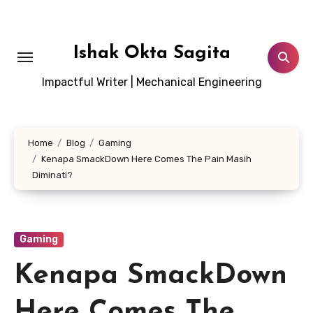
Lewati
ke
konten
Ishak Okta Sagita
Impactful Writer | Mechanical Engineering
Home
Blog
Gaming
Kenapa SmackDown Here Comes The Pain Masih
Diminati?
Gaming
Kenapa SmackDown
Here Comes The