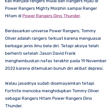
kali menjadi rangers mulai dari Rangers Hijau di
Power Rangers Mighty Morphin sampai Ranger
Hitam di
Power Rangers Dino Thunder
.
Berdasarkan universe Power Rangers, Tommy
Oliver adalah rangers terkuat karena menguasai
berbagai jenis ilmu bela diri. Tetapi aksiya telah
berhenti setelah Jason David Frank
menghembuskan nafas terakhir pada 19 November
2022 karena ditemukan bunuh diri akibat depresi.
Walau jasadnya sudah disemayamkan tetapi
Fortnite mencoba menghidupkan Tommy Oliver
sebagai Rangers Hitam Power Rangers Dino
Thunder.