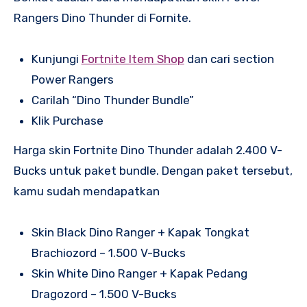
Rangers Dino Thunder di Fornite.
Kunjungi
Fortnite Item Shop
dan cari section
Power Rangers
Carilah “Dino Thunder Bundle”
Klik Purchase
Harga skin Fortnite Dino Thunder adalah 2.400 V-
Bucks untuk paket bundle. Dengan paket tersebut,
kamu sudah mendapatkan
Skin Black Dino Ranger + Kapak Tongkat
Brachiozord – 1.500 V-Bucks
Skin White Dino Ranger + Kapak Pedang
Dragozord – 1.500 V-Bucks