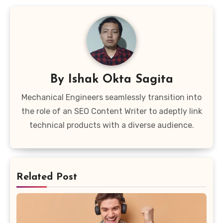
By
Ishak Okta Sagita
Mechanical Engineers seamlessly transition into
the role of an SEO Content Writer to adeptly link
technical products with a diverse audience.
Related Post