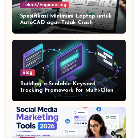
Teknik/Engineering
Spesifikasi Minimum Laptop untuk
AutoCAD agar Tidak Crash
Blog
Building a Scalable Keyword
Tracking Framework for Multi-Client
SEO Agencies