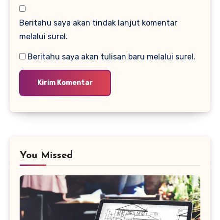
Beritahu saya akan tindak lanjut komentar
melalui surel.
Beritahu saya akan tulisan baru melalui surel.
You Missed