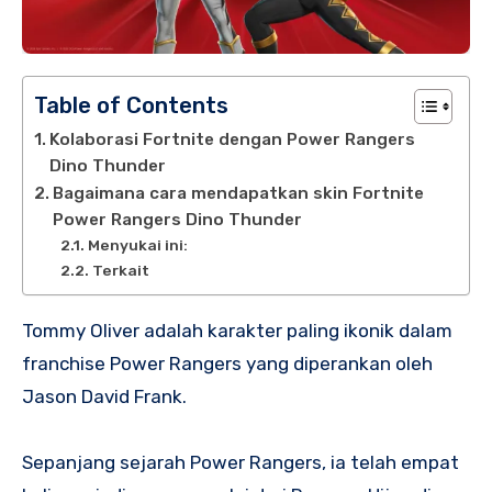
Table of Contents
Kolaborasi Fortnite dengan Power Rangers
Dino Thunder
Bagaimana cara mendapatkan skin Fortnite
Power Rangers Dino Thunder
Menyukai ini:
Terkait
Tommy Oliver adalah karakter paling ikonik dalam
franchise Power Rangers yang diperankan oleh
Jason David Frank.
Sepanjang sejarah Power Rangers, ia telah empat