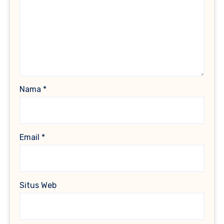
Nama
*
Email
*
Situs Web