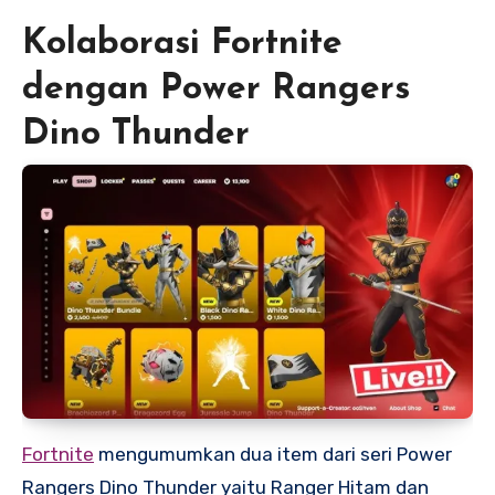
Kolaborasi Fortnite
dengan Power Rangers
Dino Thunder
Fortnite
mengumumkan dua item dari seri Power
Rangers Dino Thunder yaitu Ranger Hitam dan