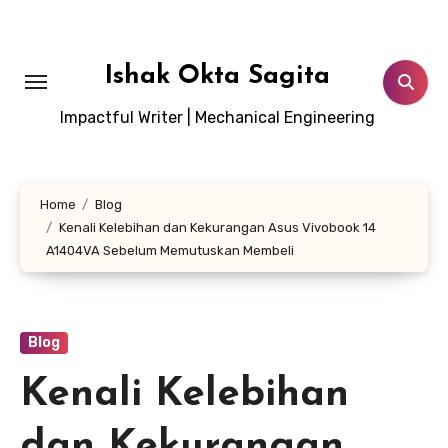
Lewati
ke
konten
Ishak Okta Sagita
Impactful Writer | Mechanical Engineering
Home
Blog
Kenali Kelebihan dan Kekurangan Asus Vivobook 14
A1404VA Sebelum Memutuskan Membeli
Blog
Kenali Kelebihan
dan Kekurangan