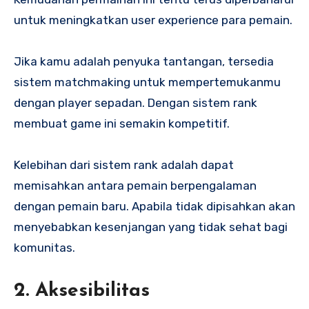
untuk meningkatkan user experience para pemain.
Jika kamu adalah penyuka tantangan, tersedia
sistem matchmaking untuk mempertemukanmu
dengan player sepadan. Dengan sistem rank
membuat game ini semakin kompetitif.
Kelebihan dari sistem rank adalah dapat
memisahkan antara pemain berpengalaman
dengan pemain baru. Apabila tidak dipisahkan akan
menyebabkan kesenjangan yang tidak sehat bagi
komunitas.
2. Aksesibilitas