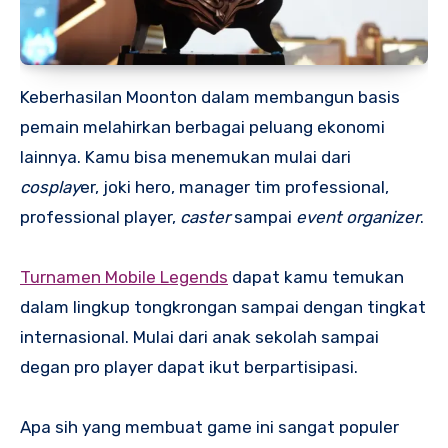
Keberhasilan Moonton dalam membangun basis
pemain melahirkan berbagai peluang ekonomi
lainnya. Kamu bisa menemukan mulai dari
cosplay
er, joki hero, manager tim professional,
professional player,
caster
sampai
event organizer
.
Turnamen Mobile Legends
dapat kamu temukan
dalam lingkup tongkrongan sampai dengan tingkat
internasional. Mulai dari anak sekolah sampai
degan pro player dapat ikut berpartisipasi.
Apa sih yang membuat game ini sangat populer