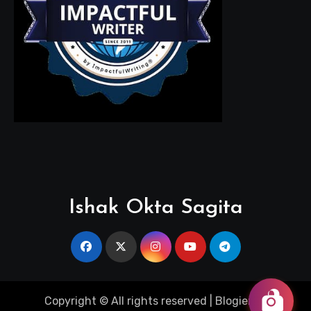
Ishak Okta Sagita
Copyright © All rights reserved
|
Blogier
by