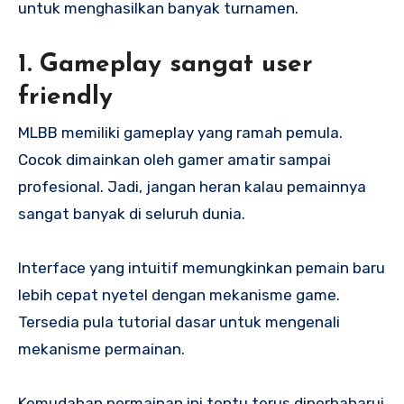
untuk menghasilkan banyak turnamen.
1. Gameplay sangat user
friendly
MLBB memiliki gameplay yang ramah pemula.
Cocok dimainkan oleh gamer amatir sampai
profesional. Jadi, jangan heran kalau pemainnya
sangat banyak di seluruh dunia.
Interface yang intuitif memungkinkan pemain baru
lebih cepat nyetel dengan mekanisme game.
Tersedia pula tutorial dasar untuk mengenali
mekanisme permainan.
Kemudahan permainan ini tentu terus diperbaharui