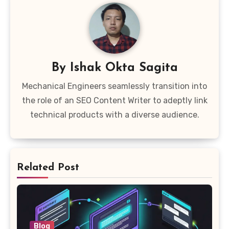
By
Ishak Okta Sagita
Mechanical Engineers seamlessly transition into
the role of an SEO Content Writer to adeptly link
technical products with a diverse audience.
Related Post
Blog