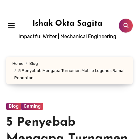
Lewati
ke
konten
Ishak Okta Sagita
Impactful Writer | Mechanical Engineering
Home
Blog
5 Penyebab Mengapa Turnamen Mobile Legends Ramai
Penonton
Blog
Gaming
5 Penyebab
Mengapa Turnamen