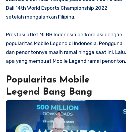
Bali 14th World Esports Championship 2022
setelah mengalahkan Filipina.
Prestasi atlet MLBB Indonesia berkorelasi dengan
popularitas Mobile Legend di Indonesia. Pengguna
dan penontonnya masih ramai hingga saat ini. Lalu,
apa yang membuat Mobile Legend ramai penonton.
Popularitas Mobile
Legend Bang Bang