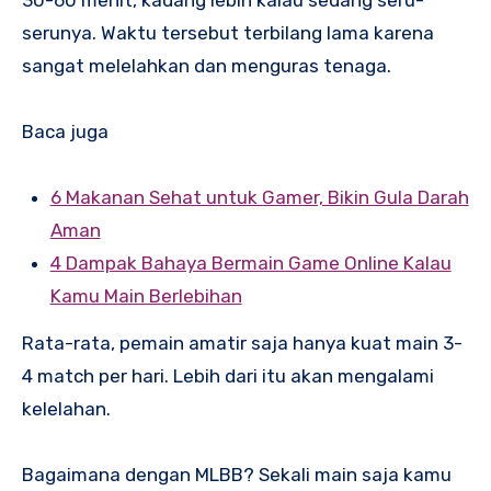
serunya. Waktu tersebut terbilang lama karena
sangat melelahkan dan menguras tenaga.
Baca juga
6 Makanan Sehat untuk Gamer, Bikin Gula Darah
Aman
4 Dampak Bahaya Bermain Game Online Kalau
Kamu Main Berlebihan
Rata-rata, pemain amatir saja hanya kuat main 3-
4 match per hari. Lebih dari itu akan mengalami
kelelahan.
Bagaimana dengan MLBB? Sekali main saja kamu