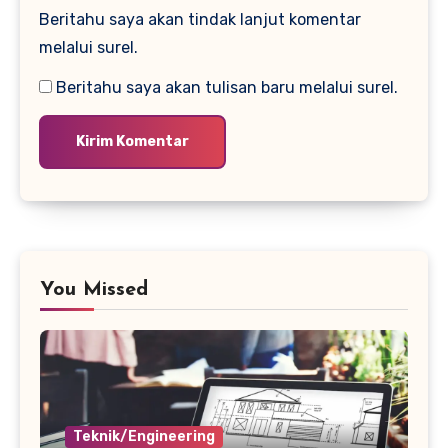
Beritahu saya akan tindak lanjut komentar
melalui surel.
Beritahu saya akan tulisan baru melalui surel.
You Missed
Teknik/Engineering