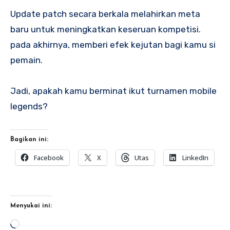
Update patch secara berkala melahirkan meta
baru untuk meningkatkan keseruan kompetisi.
pada akhirnya, memberi efek kejutan bagi kamu si
pemain.
Jadi, apakah kamu berminat ikut turnamen mobile
legends?
Bagikan ini:
Facebook
X
Utas
LinkedIn
Menyukai ini:
Memuat...