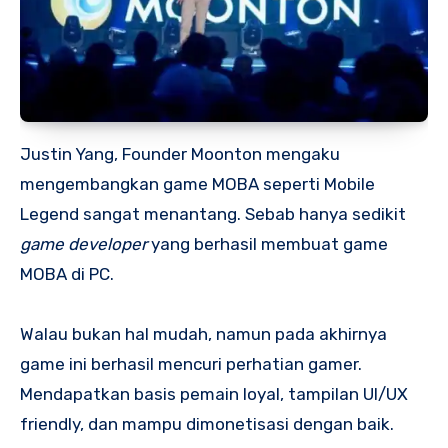
Justin Yang, Founder Moonton mengaku
mengembangkan game MOBA seperti Mobile
Legend sangat menantang. Sebab hanya sedikit
game developer
yang berhasil membuat game
MOBA di PC.
Walau bukan hal mudah, namun pada akhirnya
game ini berhasil mencuri perhatian gamer.
Mendapatkan basis pemain loyal, tampilan UI/UX
friendly, dan mampu dimonetisasi dengan baik.