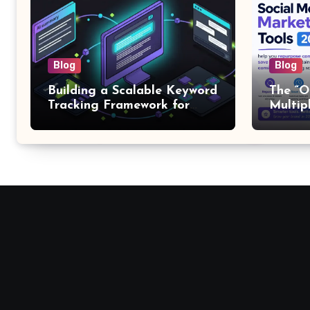
Blog
Blog
Building a Scalable Keyword
The “O
Tracking Framework for
Multip
Multi-Client SEO Agencies
for M
Outpu