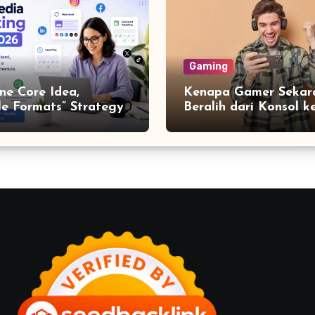
Gaming
ne Core Idea,
Kenapa Gamer Sekar
le Formats” Strategy
Beralih dari Konsol k
aximum Content
Mobile Gaming? Ini
t
Alasannya