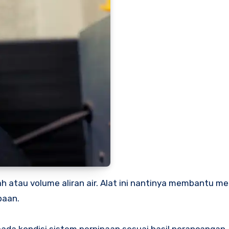
h atau volume aliran air. Alat ini nantinya membantu 
paan.
a pada kondisi sistem perpipaan sesuai hasil perancangan