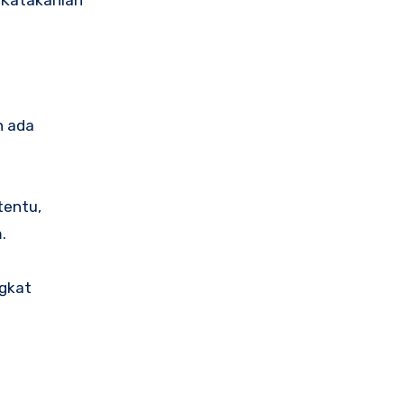
n ada
tentu,
.
ngkat