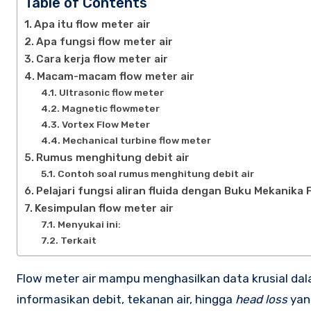
Table of Contents
Apa itu flow meter air
Apa fungsi flow meter air
Cara kerja flow meter air
Macam-macam flow meter air
Ultrasonic flow meter
Magnetic flowmeter
Vortex Flow Meter
Mechanical turbine flow meter
Rumus menghitung debit air
Contoh soal rumus menghitung debit air
Pelajari fungsi aliran fluida dengan Buku Mekanika 
Kesimpulan flow meter air
Menyukai ini:
Terkait
Flow meter air mampu menghasilkan data krusial dalam sistem perpipaan. Data aliran air dapat mendeskripsikan
informasikan debit, tekanan air, hingga
head loss
yang