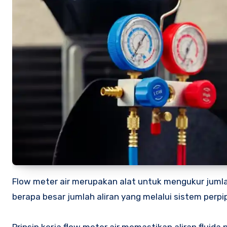
Flow meter air merupakan alat untuk mengukur jumla
berapa besar jumlah aliran yang melalui sistem perpi
Prinsip kerja flow meter air memastikan aliran fluid