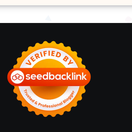
t
Alasannya