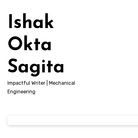
Lewati
ke
Ishak
konten
Okta
Sagita
Impactful Writer | Mechanical
Engineering