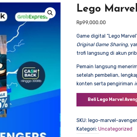
Lego Marvel
Rp
99,000.00
Game digital “Lego Marve
Original Game Sharing
, y
trofi langsung di akun pri
Pemain langsung menerima
setelah pembelian, lengk
konten serta pengiriman
i
Beli Lego Marvel Aven
SKU:
lego-marvel-avenge
Kategori:
Uncategorized