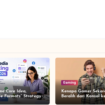
Gaming
ne Core Idea,
Kenapa Gamer Sekar
le Formats” Strategy
Beralih dari Konsol k
aximum Content
Mobile Gaming? Ini