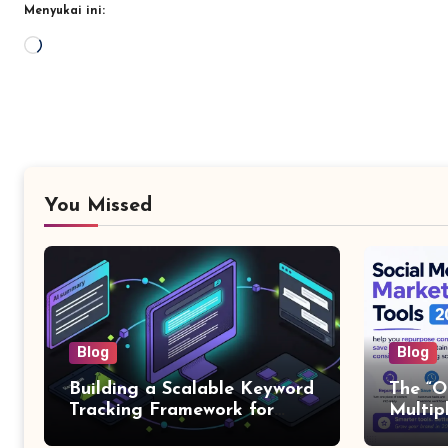
Menyukai ini:
Memuat...
You Missed
Blog
Blog
Building a Scalable Keyword
The “O
Tracking Framework for
Multip
Multi-Client SEO Agencies
for M