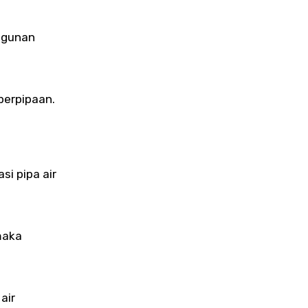
angunan
 perpipaan.
i pipa air
maka
air