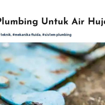
Plumbing Untuk Air Huj
teknik
,
#mekanika fluida
,
#sistem plumbing