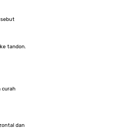
isebut
 ke tandon.
n curah
zontal dan