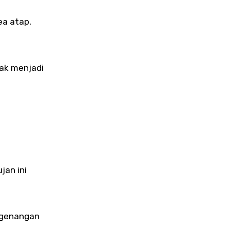
ea atap,
dak menjadi
jan ini
n genangan