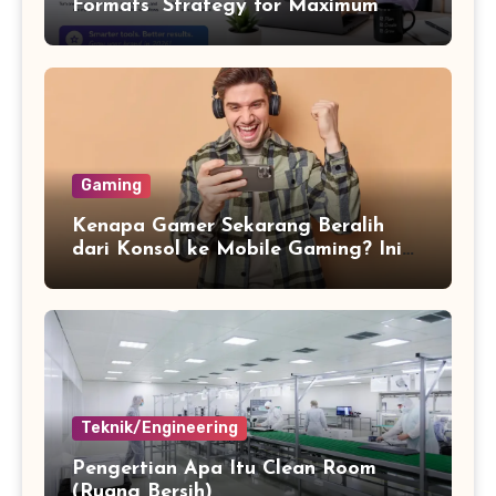
Formats” Strategy for Maximum
Content Output
Gaming
Kenapa Gamer Sekarang Beralih
dari Konsol ke Mobile Gaming? Ini
Alasannya
Teknik/Engineering
Pengertian Apa Itu Clean Room
(Ruang Bersih)