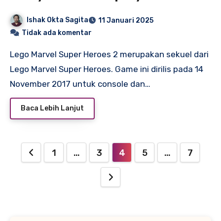
System Requirement
Ishak Okta Sagita
11 Januari 2025
Tidak ada komentar
Lego Marvel Super Heroes 2 merupakan sekuel dari
Lego Marvel Super Heroes. Game ini dirilis pada 14
November 2017 untuk console dan…
Baca Lebih Lanjut
Paginasi
1
…
3
4
5
…
7
pos