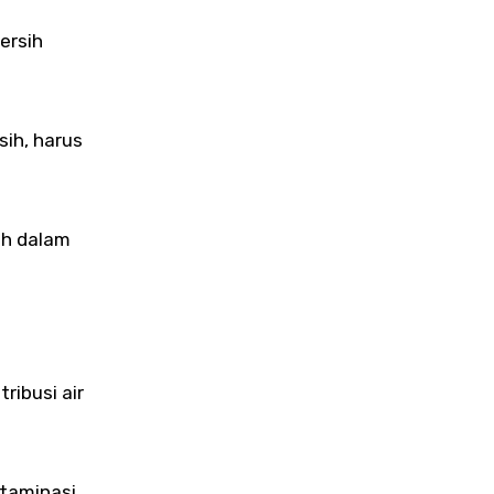
ih, harus
ih dalam
tribusi air
taminasi.