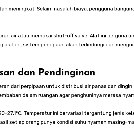
atan meningkat. Selain masalah biaya, pengguna bangu
n air atau memakai shut-off valve. Alat ini berguna u
 alat ini, sistem perpipaan akan terlindungi dan mengur
san dan Pendinginan
an dari perpipaan untuk distribusi air panas dan dingin 
embaban dalam ruangan agar penghuninya merasa nya
0–27,1°C. Temperatur ini bervariasi tergantung jenis kel
hasil setiap orang punya kondisi suhu nyaman masing-ma