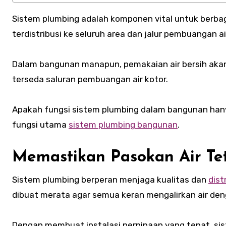
Sistem plumbing adalah komponen vital untuk berbagai jenis bangunan. Fungsinya memastikan pasokan air bersih
terdistribusi ke seluruh area dan jalur pembuangan ai
Dalam bangunan manapun, pemakaian air bersih akan 
terseda saluran pembuangan air kotor.
Apakah fungsi sistem plumbing dalam bangunan hanya s
fungsi utama
sistem plumbing bangunan
.
Memastikan Pasokan Air T
Sistem plumbing berperan menjaga kualitas dan
dist
dibuat merata agar semua keran mengalirkan air de
Dengan membuat instalasi perpipaan yang tepat, si