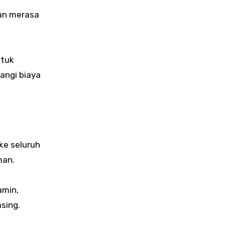
nan merasa
ntuk
angi biaya
ke seluruh
man.
amin,
sing.