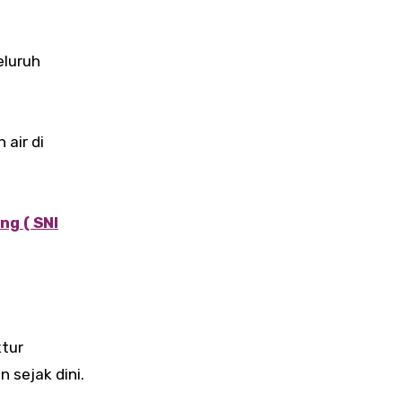
eluruh
air di
g ( SNI
ktur
 sejak dini.