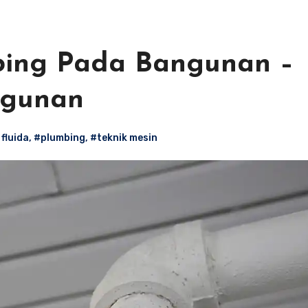
mbing Pada Bangunan –
ngunan
fluida
,
#plumbing
,
#teknik mesin