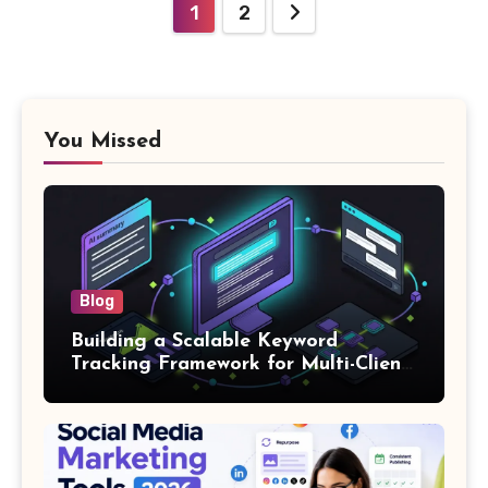
Paginasi
1
2
pos
You Missed
Blog
Building a Scalable Keyword
Tracking Framework for Multi-Client
SEO Agencies