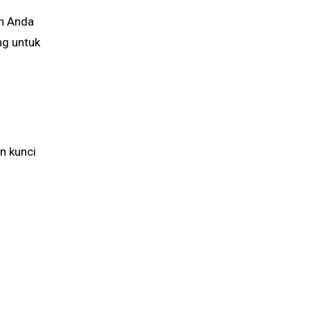
h Anda
ng untuk