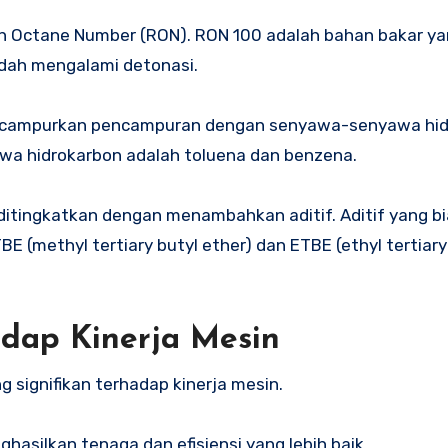
ch Octane Number (RON). RON 100 adalah bahan bakar ya
dah mengalami detonasi.
 dicampurkan pencampuran dengan senyawa-senyawa hi
wa hidrokarbon adalah toluena dan benzena.
t ditingkatkan dengan menambahkan aditif. Aditif yang b
 (methyl tertiary butyl ether) dan ETBE (ethyl tertiary
adap Kinerja Mesin
g signifikan terhadap kinerja mesin.
hasilkan tenaga dan efisiensi yang lebih baik.