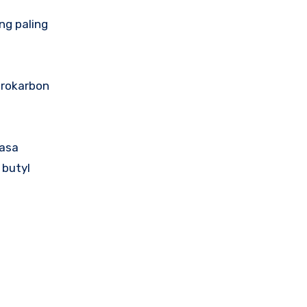
ng paling
drokarbon
iasa
 butyl