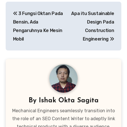
Navigasi
3 Fungsi Oktan Pada
Apa itu Sustainable
pos
Bensin, Ada
Design Pada
Pengaruhnya Ke Mesin
Construction
Mobil
Engineering
By
Ishak Okta Sagita
Mechanical Engineers seamlessly transition into
the role of an SEO Content Writer to adeptly link
technical products with a diverse audience.