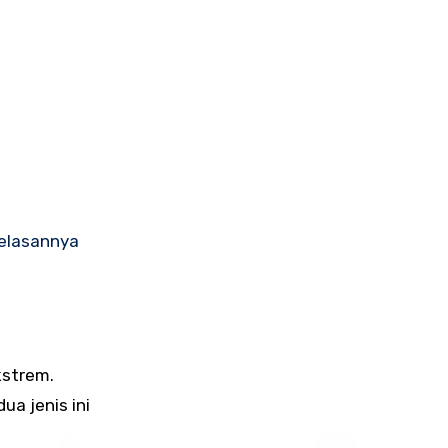
jelasannya
kstrem.
ua jenis ini