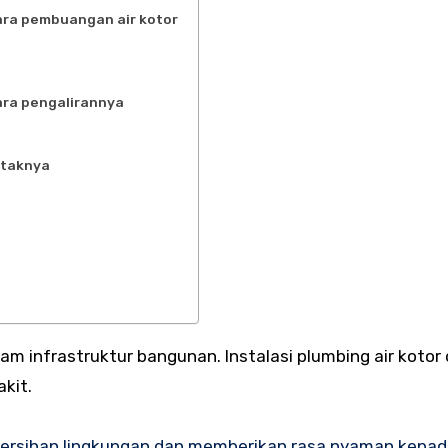
cara pembuangan air kotor
cara pengalirannya
letaknya
kit.
bersihan lingkungan dan memberikan rasa nyaman kepa