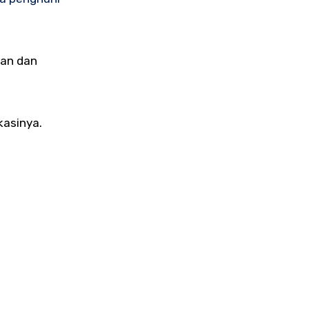
man dan
kasinya.